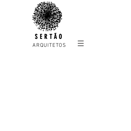
SERTÃO
ARQUITETOS
1º Prêmio {CURA}: Bicicletário
Outubro.2015
São Paulo, BR.