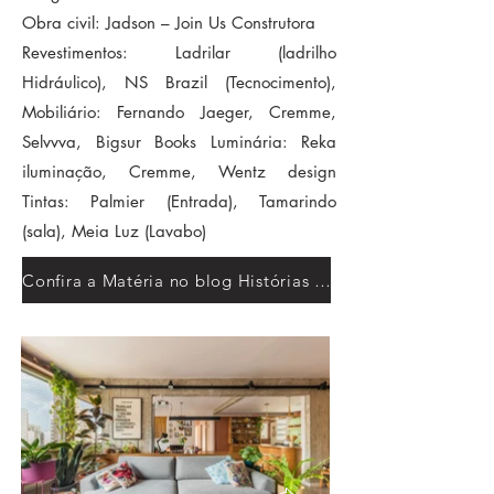
Obra civil: Jadson – Join Us Construtora
Revestimentos: Ladrilar (ladrilho
Hidráulico), NS Brazil (Tecnocimento),
Mobiliário: Fernando Jaeger, Cremme,
Selvvva, Bigsur Books Luminária: Reka
iluminação, Cremme, Wentz design
Tintas: Palmier (Entrada), Tamarindo
(sala), Meia Luz (Lavabo)
Confira a Matéria no blog Histórias de Casa